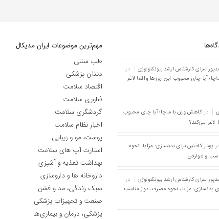
ه‌‌ها
مهم‌ترین موضوعات ایران مدیکال
طب سنتی
پور سرای کارشناس ارشد بیوتکنولوژی
در
دندان پزشکی
چا؛ آیا چای محبوب این روزها واقعا لاغر
اقتصاد سلامت
فناوری سلامت
گردشگری سلامت
ی
در
کاهش وزن با ماچا؛ آیا چای محبوب
 لاغر می‌کند؟
اخبار نظام سلامت
پوست، مو و زیبایی
ر
پودر کافئین برای بدنسازی؛ مزایا، نحوه
استارت آپ های سلامت
اسب و عوارض
بهداشت تغذیه و آشپزی
داروخانه ها و داروسازی
پور سرای کارشناس ارشد بیوتکنولوژی
در
سبک زندگی، مد و فشن
ای بدنسازی؛ مزایا، نحوه مصرف، دوز مناسب
صنعت و تجهیزات پزشکی
پزشکی، درمان و بیماری‌ها