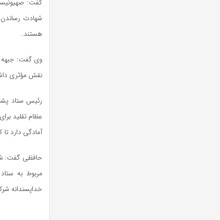
گفت: صهیونیست‌ه
شهادت رساندن ش
هستند.
وی گفت: جبهه م
نقش مؤثری داشت
رئیس ستاد پشتی
عظام تقلید برا
آمادگی دارد تا
حافظی گفت: شماره کارت ۷۷۳۲۵
مربوط به ستاد 
خداپسندانه شرک