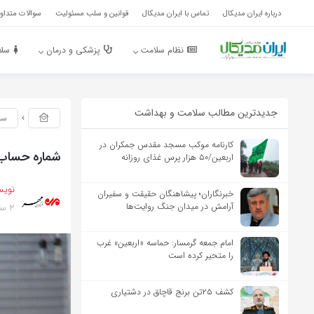
درباره ایران مدیکال
تماس با ایران مدیکال
قوانین و سلب مسئولیت
سوالات متداول
نظام سلامت
پزشکی و درمان
سلا
جدیدترین مطالب سلامت و بهداشت
سل
کارنامه موکب مسجد مقدس جمکران در
شماره حساب 
اربعین/۵۰ هزار پرس غذای روزانه
نویس
خبرنگاران؛ پیشاهنگان حقیقت و سفیران
2 سال پیش
آرامش در میدان جنگ روایت‌ها
امام جمعه گرمسار: حماسه «اربعین» غرب
را متحیر کرده است
کشف ۲۵تن برنج قاچاق در دشتیاری