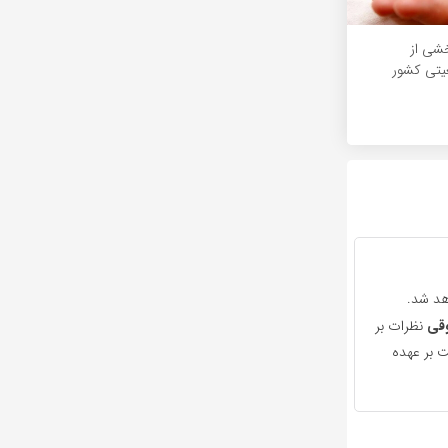
خشی از
تی کشور
هد شد.
قی
نظرات بر
 بر عهده