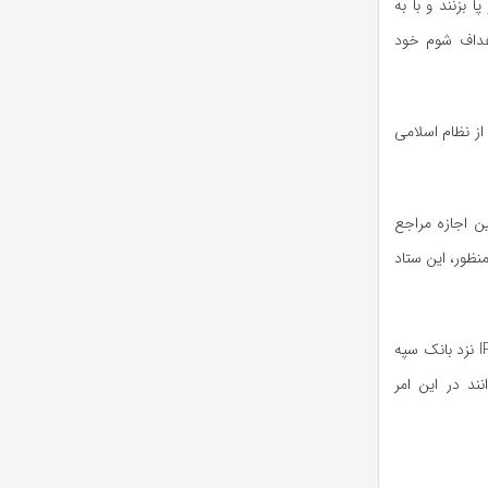
 بزنند و با به
اهداف شوم خود
از نظام اسلامی
ن اجازه مراجع
ظور، این ستاد
IR660150000000035124267374 نزد بانک سپه
ند در این امر