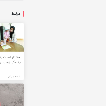
مرتبط
هشدار نسبت به 
یائسگی زودرس
8 ماه پیش