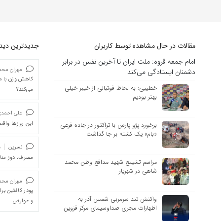
مقالات در حال مشاهده توسط کاربران
جدیدترین دیدگا
امام جمعه قروه: ملت ایران تا آخرین نفس در برابر
مهران محمد
دشمنان ایستادگی می‌کند
کاهش وزن با ما
خطیبی: به لحاظ فوتبالی از خیبر خیلی
می‌کند؟
بهتر بودیم
علی احمد
این روزها واقعا
برخورد پژو پارس با تراکتور در جاده فرعی
«بام» یک کشته بر جا گذاشت
نسرین
د
مصرف، دوز من
مراسم تشییع شهید مدافع وطن محمد
شاهی در شهریار
مهران محمد
پودر کافئین بر
واکنش تند سرمربی شمس آذر به
و عوارض
اظهارات مجری صداوسیمای مرکز قزوین