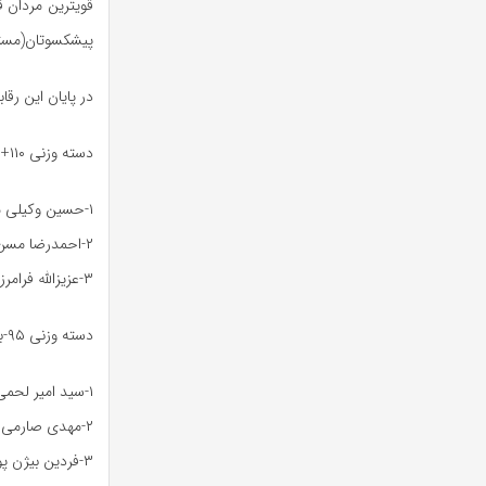
پیشکسوتان(مستر یک و مستر دو) طی
در پایان این رق
دسته وزنی ۱۱۰+جوانان
۱-حسین وکیلی مقام اول
۲-احمدرضا مسن آبادی مقام دوم
۳-عزیزالله فرامرزی مقام سوم
دسته وزنی ۹۵-بزرگسالان
۱-سید امیر لحمی ۳۳امتیاز مقام اول
۲-مهدی صارمی ۳۱امتیاز مقام دوم
۳-فردین بیژن پور ۲۹.۵امتیاز مقام سوم