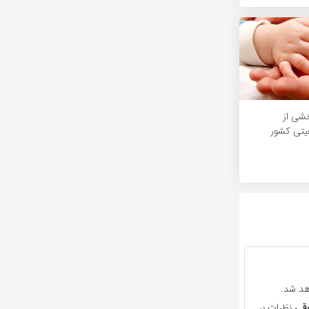
خشی از
تی کشور
هد شد.
قی
نظرات بر