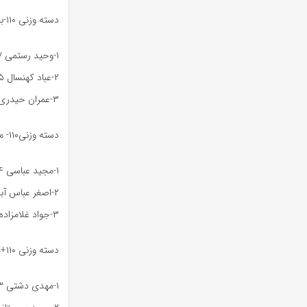
دسته وزنی ۱۱۰-بزرگسالان
۱-وحید رستمی ۳۷امتیاز مقام اول
۲-عباد کهنسال ۳۵امتیاز مقام دوم
۳-عمران حیدری گویان ۲۹.۵مقام سوم
دسته وزنی۱۱۰- مستر یک
۱-مجید عباسی ۴۴امتیاز مقام اول
۲-اصغر عباس آبادی ۳۷امتیاز مقام دوم
۳-جواد غلامزاده ۲۶.۵امتیاز مقام سوم
دسته وزنی ۱۱۰+مستر یک
۱-مهدی دشتی ۳۳امتیاز مقام اول