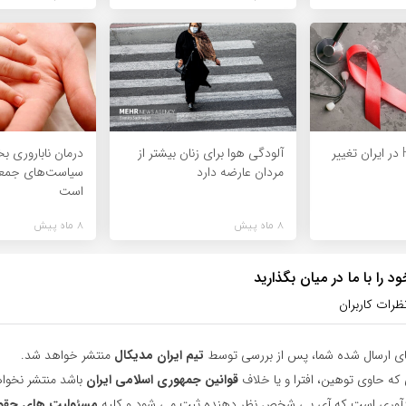
الگوی انتقال HIV در ایران تغییر
آلودگی هوا برای زنان بیشتر از
درمان ناباروری ب
مردان عارضه دارد
سیاست‌های جمعی
است
8 ماه پیش
8 ماه پیش
 را با ما در میان بگذارید
ظرات کاربران
ای ارسال شده شما، پس از بررسی توسط
تیم ایران مدیکال
منتشر خواهد شد.
 که حاوی توهین، افترا و یا خلاف
قوانین جمهوری اسلامی ایران
باشد منتشر نخوا
یادآوری است که آی پی شخص نظر دهنده ثبت می شود و کلیه
مسئولیت های حقو