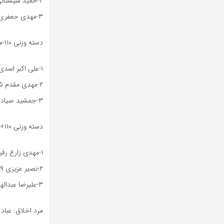
۲-حمید سیستانی ۳۱امتیاز مقام دوم
۳-مهدی جعفری ۲۷امتیاز مقام سوم
دسته وزنی ۱۱۰-مستر دو
۱-علی اکبر اسدی ۲۸امتیاز مقام اول
۲-مهدی مقدم ۲۱.۵امتیاز مقام دوم
۳-جمشید صیادی و جلال زنده نام هر دو با امتیاز ۱۸مشترک مقام سوم
دسته وزنی ۱۱۰+مستر دو
۱-مهدی زارع رفیع ۱۳.۵امتیاز مقام اول
۲-نصیر عزیزی ۹امتیاز مقام دوم
۳-علیرضا عبدالهی ۴.۵امتیاز مقام سوم
مرد اخلاق: عباد