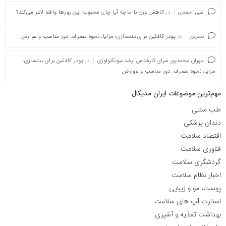
علی احمدی
در
کاهش وزن با ماچا؛ آیا چای محبوب این روزها واقعا لاغر می‌کند؟
نسرین
در
پودر کافئین برای بدنسازی؛ مزایا، نحوه مصرف، دوز مناسب و عوارض
مهران محمدپور سرای کارشناس ارشد بیوتکنولوژی
در
پودر کافئین برای بدنسازی؛
مزایا، نحوه مصرف، دوز مناسب و عوارض
مهم‌ترین موضوعات ایران مدیکال
طب سنتی
دندان پزشکی
اقتصاد سلامت
فناوری سلامت
گردشگری سلامت
اخبار نظام سلامت
پوست، مو و زیبایی
استارت آپ های سلامت
بهداشت تغذیه و آشپزی