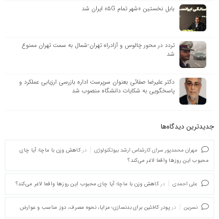
بابل نخستین «شهر تمام ۵G» ایران شد
تردد در محور چالوس و آزادراه تهران-شمال به سمت تهران ممنوع
شد
دکتر علیرضا صفائی بعنوان سرپرست اداره بازرسی ارزیابی عملکرد و
پاسخگویی به شکایات دانشگاه منصوب شد
جدیدترین دیدگاه‌‌ها
مهران محمدپور سرای کارشناس ارشد بیوتکنولوژی
در
کاهش وزن با ماچا؛ آیا چای
محبوب این روزها واقعا لاغر می‌کند؟
علی احمدی
در
کاهش وزن با ماچا؛ آیا چای محبوب این روزها واقعا لاغر می‌کند؟
نسرین
در
پودر کافئین برای بدنسازی؛ مزایا، نحوه مصرف، دوز مناسب و عوارض