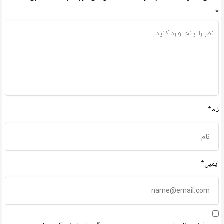
*
نام*
ایمیل*