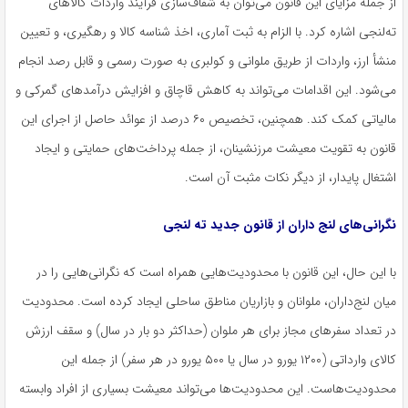
از جمله مزایای این قانون می‌توان به شفاف‌سازی فرآیند واردات کالاهای
ته‌لنجی
اشاره کرد. با الزام به ثبت آماری، اخذ شناسه کالا و رهگیری، و تعیین
منشأ ارز، واردات از طریق ملوانی و
کولبری
به صورت رسمی و قابل رصد انجام
می‌شود. این اقدامات می‌تواند به کاهش قاچاق و افزایش درآمدهای گمرکی و
مالیاتی کمک کند. همچنین، تخصیص ۶۰ درصد از عوائد حاصل از اجرای این
قانون به تقویت معیشت مرزنشینان، از جمله پرداخت‌های حمایتی و ایجاد
اشتغال پایدار، از دیگر نکات مثبت آن است.
نگرانی‌های لنج داران از قانون جدید ته
لنجی
با این حال، این قانون با محدودیت‌هایی همراه است که نگرانی‌هایی را در
میان لنج‌داران، ملوانان و بازاریان مناطق ساحلی ایجاد کرده است. محدودیت
در تعداد سفرهای مجاز برای هر ملوان (حداکثر دو بار در سال) و سقف ارزش
کالای وارداتی (۱۲۰۰ یورو در سال یا ۵۰۰ یورو در هر سفر) از جمله این
محدودیت‌هاست. این محدودیت‌ها می‌تواند معیشت بسیاری از افراد وابسته