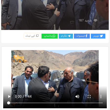
بازدید 187
توییتر
فیسبوک
تلگرام
واتساپ
کپی لینک