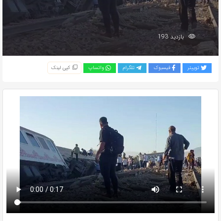
بازدید 193
توییتر
فیسبوک
تلگرام
واتساپ
کپی لینک