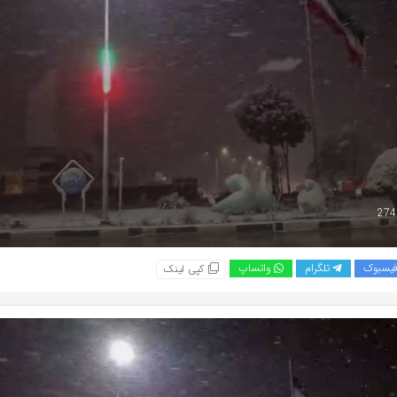
یسبوک
تلگرام
واتساپ
کپی لینک