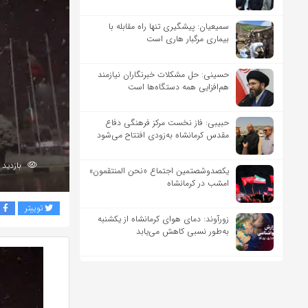
سمیعیان: پیشگیری تنها راه مقابله با
بیماری مرگبار هاری است
حسینی: حل مشکلات خبرنگاران نیازمند
هم‌افزایی همه دستگاه‌ها است
حبیبی: فاز نخست مرکز فرهنگی دفاع
مقدس کرمانشاه به‌زودی افتتاح می‌شود
بازدید 274
یکصدوشصتمین اجتماع «نحن المنتقمون»
امشب در کرمانشاه
توییتر
ف
زورآوند: دمای هوای کرمانشاه از یکشنبه
به‌طور نسبی کاهش می‌یابد