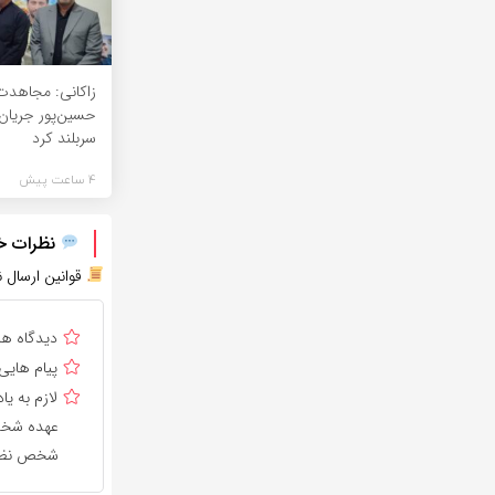
زاکانی: مجاهدت
حسین‌پور جریان 
سربلند کرد
4 ساعت پیش
نظرات خود
قوانین ارسال ن
دیدگاه ه
پیام هایی
لازم به 
عهده شخص 
شخص نظر 