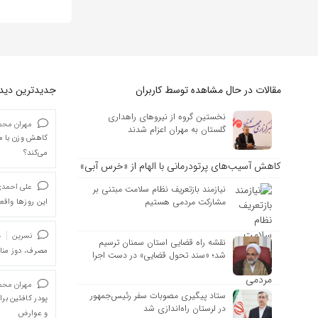
مقالات در حال مشاهده توسط کاربران
جدیدترین دیدگا
نخستین گروه از نیروهای راهداری
مهران محمد
گلستان به مهران اعزام شدند
کاهش وزن با ما
می‌کند؟
کاهش آسیب‌های پرتودرمانی با الهام از «خرس آبی»
علی احمد
نیازمند بازتعریف نظام سلامت مبتنی بر
مشارکت مردمی هستیم
این روزها واقعا
نسرین
د
نقشه راه قضایی استان سمنان ترسیم
مصرف، دوز من
شد؛ «سند تحول قضایی» در دست اجرا
مهران محمد
ستاد پیگیری مصوبات سفر رئیس‌جمهور
پودر کافئین بر
در لرستان راه‌اندازی شد
و عوارض