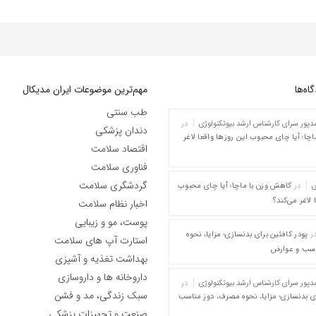
ه‌‌ها
مهم‌ترین موضوعات ایران مدیکال
طب سنتی
پور سرای کارشناس ارشد بیوتکنولوژی
در
دندان پزشکی
چا؛ آیا چای محبوب این روزها واقعا لاغر
اقتصاد سلامت
فناوری سلامت
گردشگری سلامت
ی
در
کاهش وزن با ماچا؛ آیا چای محبوب
 لاغر می‌کند؟
اخبار نظام سلامت
پوست، مو و زیبایی
ر
پودر کافئین برای بدنسازی؛ مزایا، نحوه
استارت آپ های سلامت
اسب و عوارض
بهداشت تغذیه و آشپزی
داروخانه ها و داروسازی
پور سرای کارشناس ارشد بیوتکنولوژی
در
سبک زندگی، مد و فشن
ای بدنسازی؛ مزایا، نحوه مصرف، دوز مناسب
صنعت و تجهیزات پزشکی