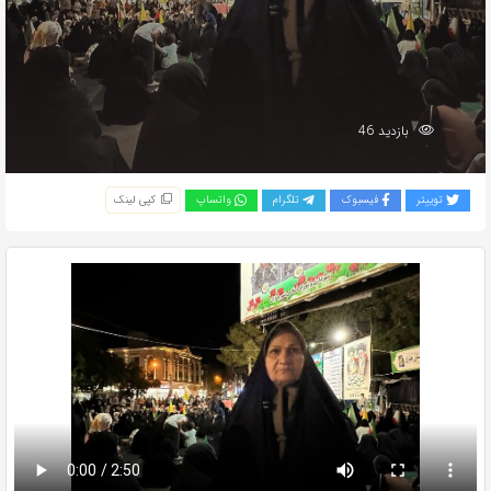
بازدید 46
توییتر
فیسبوک
تلگرام
واتساپ
کپی لینک