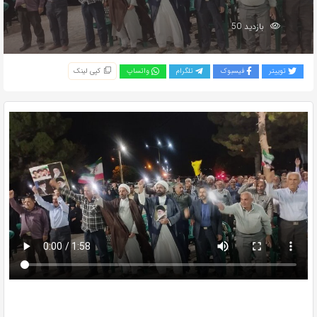
بازدید 50
توییتر
فیسبوک
تلگرام
واتساپ
کپی لینک