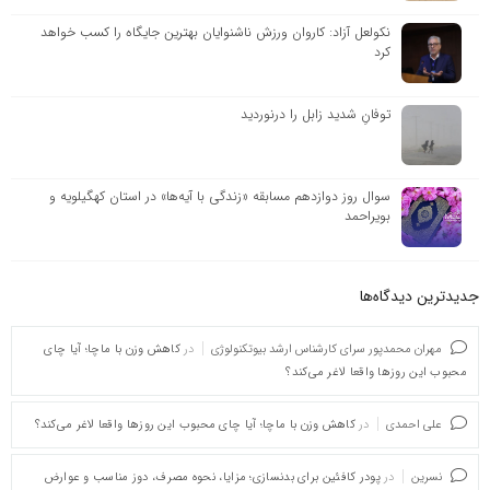
نکولعل آزاد: کاروان ورزش ناشنوایان بهترین جایگاه را کسب خواهد
کرد
توفانِ شدید زابل را درنوردید
سوال روز دوازدهم مسابقه «زندگی با آیه‌ها» در استان کهگیلویه و
بویراحمد
جدیدترین دیدگاه‌‌ها
مهران محمدپور سرای کارشناس ارشد بیوتکنولوژی
در
کاهش وزن با ماچا؛ آیا چای
محبوب این روزها واقعا لاغر می‌کند؟
علی احمدی
در
کاهش وزن با ماچا؛ آیا چای محبوب این روزها واقعا لاغر می‌کند؟
نسرین
در
پودر کافئین برای بدنسازی؛ مزایا، نحوه مصرف، دوز مناسب و عوارض