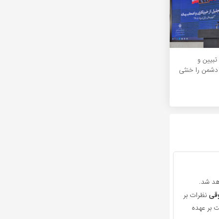
 تبیین و
 دشمن را خنثی
هد شد.
قی
نظرات بر
 بر عهده