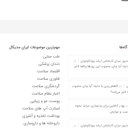
ه‌‌ها
مهم‌ترین موضوعات ایران مدیکال
طب سنتی
پور سرای کارشناس ارشد بیوتکنولوژی
در
دندان پزشکی
چا؛ آیا چای محبوب این روزها واقعا لاغر
اقتصاد سلامت
فناوری سلامت
گردشگری سلامت
ی
در
کاهش وزن با ماچا؛ آیا چای محبوب
 لاغر می‌کند؟
اخبار نظام سلامت
پوست، مو و زیبایی
ر
پودر کافئین برای بدنسازی؛ مزایا، نحوه
استارت آپ های سلامت
اسب و عوارض
بهداشت تغذیه و آشپزی
داروخانه ها و داروسازی
پور سرای کارشناس ارشد بیوتکنولوژی
در