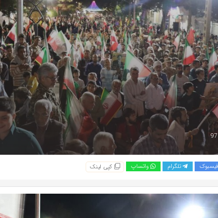
یسبوک
تلگرام
واتساپ
کپی لینک