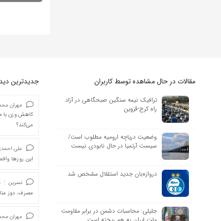
مقالات در حال مشاهده توسط کاربران
جدیدترین دیدگا
ترافیک نیمه سنگین صبحگاهی در آزاد
مهران محمد
راه کرج-قزوین
کاهش وزن با ما
می‌کند؟
وضعیت دریاچه ارومیه مطلوب است/
سیست آرتمیا در حال نابودی نیست
علی احمد
این روزها واقعا
دروازه‌بان جدید استقلال مشخص شد
نسرین
د
مصرف، دوز من
جلیلی: محاسبات دشمن در برابر مقاومت
مهران محمد
ملت ایران به هم ریخته است