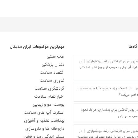
ه‌‌ها
مهم‌ترین موضوعات ایران مدیکال
طب سنتی
پور سرای کارشناس ارشد بیوتکنولوژی
در
دندان پزشکی
چا؛ آیا چای محبوب این روزها واقعا لاغر
اقتصاد سلامت
فناوری سلامت
گردشگری سلامت
ی
در
کاهش وزن با ماچا؛ آیا چای محبوب
 لاغر می‌کند؟
اخبار نظام سلامت
پوست، مو و زیبایی
ر
پودر کافئین برای بدنسازی؛ مزایا، نحوه
استارت آپ های سلامت
اسب و عوارض
بهداشت تغذیه و آشپزی
داروخانه ها و داروسازی
پور سرای کارشناس ارشد بیوتکنولوژی
در
سبک زندگی، مد و فشن
ای بدنسازی؛ مزایا، نحوه مصرف، دوز مناسب