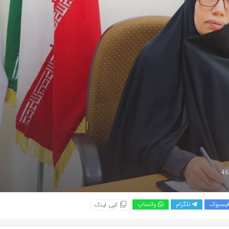
یسبوک
تلگرام
واتساپ
کپی لینک