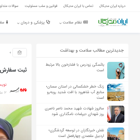
درباره ایران مدیکال
تماس با ایران مدیکال
قوانین و سلب مسئولیت
سوالات متداول
نظام سلامت
پزشکی و درمان
سلا
جدیدترین مطالب سلامت و بهداشت
یائسگی زودرس با فشارخون بالا مرتبط
ثبت سفارش ۹۵ درصدی کتب درسی دانش‌آموزان استثنایی در هم
است
نویس
زنگ خطر خشکسالی در استان سمنان؛
2 ماه پیش
منابع آب شاهرود با افت شدید روبه‌رو
است
سالروز شهادت شهید محمد ناصر ناصری
روز شهدای دیپلمات نامگذاری شود
نقش خبرنگاران در توسعه گردشگری؛
اردبیل مقصدی چهارفصل است