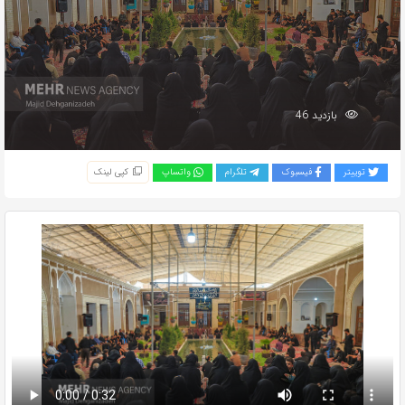
بازدید 46
توییتر
فیسبوک
تلگرام
واتساپ
کپی لینک