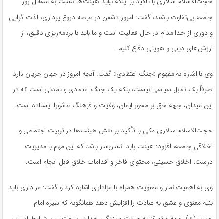
حجت‌الاسلام سالاری با تاکید بر اینکه نباید هیئت‌ها نسبت به مسائل روز
جامعه بی‌تفاوت باشند، گفت: امروز دشمن در عرصه دروغ پردازی، لذت گرایی
و دوری از خدا مدام در حال فعالیت است و ما باید با برنامه‌ریزی دقیق، از
ارزش‌های دینی و هویتی دفاع کنیم.
وی با اشاره به مفهوم «جنگ اعتقادی» گفت: آنچه امروز در جهان جریان دارد
صرفاً یک تقابل سیاسی نیست، بلکه یک جنگ اعتقادی و تمدنی است که در
این میدان، جبهه حق بر محور ایمان، ولایت و فرهنگ عاشورا ایستاده است.
حجت‌الاسلام سالاری مکی با تأکید بر نقش هیئت‌ها در تربیت اجتماعی و
اخلاقی جامعه، افزود: هیئت باید انسان‌ساز باشد که این مهم با مدیریت
درست، اخلاق حسینی، محتوای فاخر و اقدامات خلاق قابل انجام است.
وی به اهمیت نماز و معنویت همراه با عزاداری اشاره کرد و گفت: عزاداری باید
بنیه معنوی و عشق به عبادت را افزایش دهد همانگونه که سیره امام
حسین(ع) توجه و تمرکز به عبادت و بندگی خدا در سخت‌ترین شرایط است ،