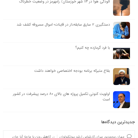
آلودگی هوا در ۱۳ شهر خوزستان/ رامهرمز در وضعیت خطرناک
دستگیری ۲ سارق سابقه‌دار در قاینات؛ اموال مسروقه کشف شد
با فرد گرمازده چه کنیم؟
بقاع متبرکه برنامه بودجه اختصاصی خواهند داشت
اولویت کنونی تکمیل پروژه های بالای ۸۰ درصد پیشرفت در کشور
است
جدیدترین دیدگاه‌‌ها
مهران محمدپور سرای کارشناس ارشد بیوتکنولوژی
در
کاهش وزن با ماچا؛ آیا چای