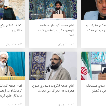
هنگان حقیقت و
امام جمعه گرمسار: حماسه
کشف ۲۵تن ب
ر میدان جنگ
«اربعین» غرب را متحیر کرده
دشتیاری
است
2 ساعت پیش
2 ساعت پیش
د سدی مستحکم
امام جمعه لنگرود: دینداری بدون
امام جمعه کرمانش
انی دشمنان
معرفت به انحراف می‌انجامد
کرمانشاه در اربع
ماندگار خلق کردن
2 ساعت پیش
2 ساعت پیش