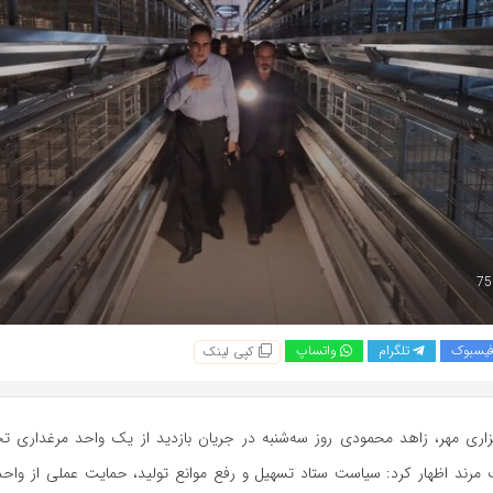
یسبوک
تلگرام
واتساپ
کپی لینک
ب مرند اظهار کرد: سیاست ستاد تسهیل و رفع موانع تولید، حمایت عملی از وا