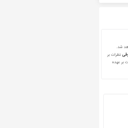
هد شد.
قی
نظرات بر
 بر عهده