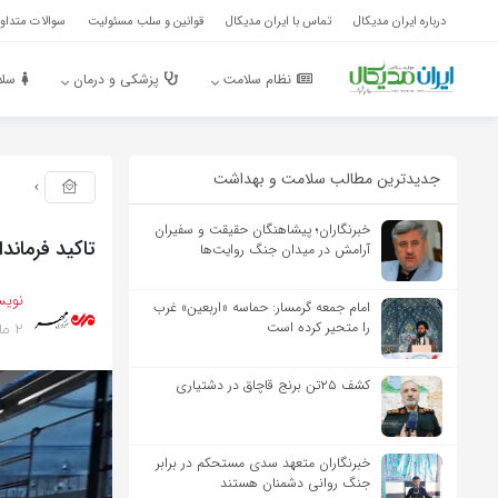
درباره ایران مدیکال
تماس با ایران مدیکال
قوانین و سلب مسئولیت
سوالات متداول
نظام سلامت
پزشکی و درمان
سلا
جدیدترین مطالب سلامت و بهداشت
خبرنگاران؛ پیشاهنگان حقیقت و سفیران
تاکید فرماند
آرامش در میدان جنگ روایت‌ها
نویس
امام جمعه گرمسار: حماسه «اربعین» غرب
2 ماه پیش
را متحیر کرده است
کشف ۲۵تن برنج قاچاق در دشتیاری
خبرنگاران متعهد سدی مستحکم در برابر
جنگ روانی دشمنان هستند