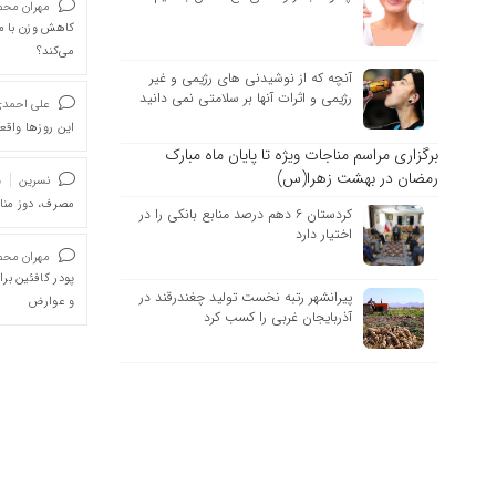
مهران محمد
کاهش وزن با ما
می‌کند؟
آنچه که از نوشیدنی های رژیمی و غیر
رژیمی و اثرات آنها بر سلامتی نمی دانید
علی احمد
این روزها واقعا
برگزاری مراسم مناجات ویژه تا پایان ماه مبارک
رمضان در بهشت زهرا(س)
نسرین
د
مصرف، دوز من
کردستان ۶ دهم درصد منابع بانکی را در
اختیار دارد
مهران محمد
پودر کافئین بر
پیرانشهر رتبه نخست تولید چغندرقند در
و عوارض
آذربایجان ‌غربی را کسب کرد