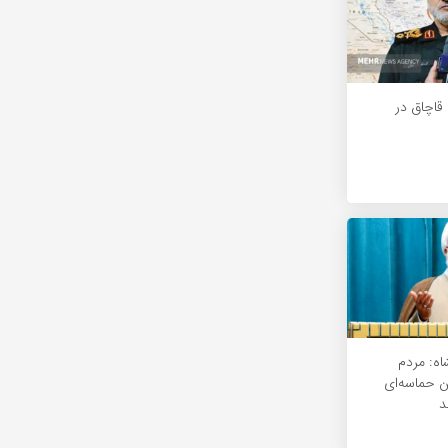
رنج قاچاق در
اه: مردم
ین حماسه‌ای
د