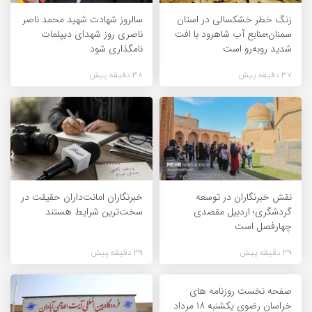
زنگ خطر خشکسالی در استان
سالروز شهادت شهید محمد ناصر
سمنان؛منابع آب شاهرود با افت
ناصری روز شهدای دیپلمات
شدید روبه‌رو است
نامگذاری شود
37 دقیقه پیش
38 دقیقه پیش
نقش خبرنگاران در توسعه
خبرنگاران امانت‌داران حقیقت در
گردشگری؛ اردبیل مقصدی
سخت‌ترین شرایط هستند
چهارفصل است
39 دقیقه پیش
39 دقیقه پیش
صفحه نخست روزنامه های
خراسان رضوی یکشنبه ۱۸ مرداد