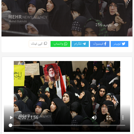
بازدید 256
توییتر
فیسبوک
تلگرام
واتساپ
کپی لینک