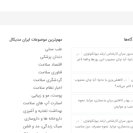
ه‌‌ها
مهم‌ترین موضوعات ایران مدیکال
طب سنتی
پور سرای کارشناس ارشد بیوتکنولوژی
در
دندان پزشکی
چا؛ آیا چای محبوب این روزها واقعا لاغر
اقتصاد سلامت
فناوری سلامت
گردشگری سلامت
ی
در
کاهش وزن با ماچا؛ آیا چای محبوب
 لاغر می‌کند؟
اخبار نظام سلامت
پوست، مو و زیبایی
ر
پودر کافئین برای بدنسازی؛ مزایا، نحوه
استارت آپ های سلامت
اسب و عوارض
بهداشت تغذیه و آشپزی
داروخانه ها و داروسازی
پور سرای کارشناس ارشد بیوتکنولوژی
در
سبک زندگی، مد و فشن
ای بدنسازی؛ مزایا، نحوه مصرف، دوز مناسب