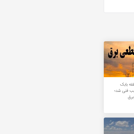
طقه بابک
یب فنی شد؛
برق