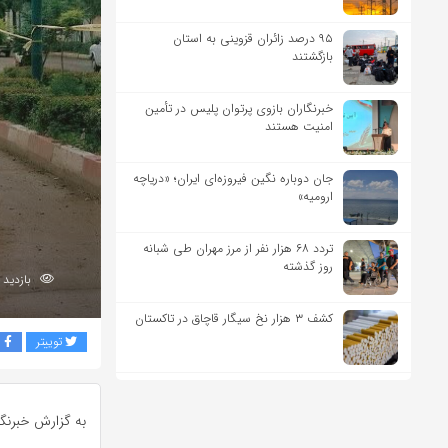
۹۵ درصد زائران قزوینی به استان
بازگشتند
خبرنگاران بازوی پرتوان پلیس در تأمین
امنیت هستند
جان دوباره نگین فیروزه‌ای ایران؛ «دریاچه
ارومیه»
تردد ۶۸ هزار نفر از مرز مهران طی شبانه
روز گذشته
بازدید 246
کشف ۳ هزار نخ سیگار قاچاق در تاکستان
توییتر
ف
به گزارش خبرنگا