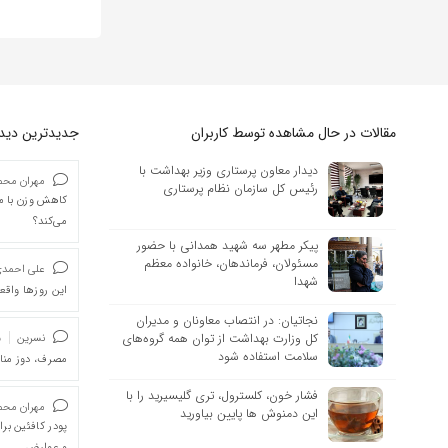
مقالات در حال مشاهده توسط کاربران
جدیدترین دیدگا
دیدار معاون پرستاری وزیر بهداشت با
مهران محمد
رئیس کل سازمان نظام پرستاری
کاهش وزن با ما
می‌کند؟
پیکر مطهر سه شهید همدانی با حضور
مسئولان، فرماندهان، خانواده معظم
علی احمد
شهدا
این روزها واقعا
نجاتیان: در انتصاب معاونان و مدیران
کل وزارت بهداشت از توان همه گروه‌های
نسرین
د
سلامت استفاده شود
مصرف، دوز من
فشار خون، کلسترول، تری گلیسیرید را با
مهران محمد
این دمنوش ها پایین بیاورید
پودر کافئین بر
و عوارض