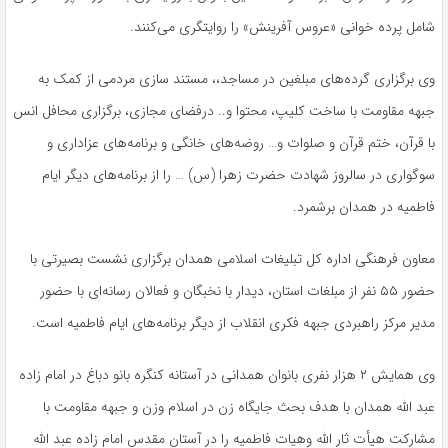
شامل پرده خوانی «عروس آفرینش» را روایتگری می‌کنند.
وی برگزاری گرده‌های مبلغین در مساجد،، مستند سازی مردمی از کمک به
جبهه مقاومت با ساخت کلیپ، محتوا و.. درفضای مجازی، برگزاری محافل انس
با قرآن، ختم قرآن و صلوات و… روضه‌های خانگی و برنامه‌های عزاداری و
سوگواری در سالروز شهادت حضرت زهرا (س) … را از برنامه‌های دیگر ایام
فاطمیه در همدان برشمرد.
معاون فرهنگی اداره کل تبلیغات اسلامی همدان برگزاری نشست بصیرتی با
حضور ۵۵ نفر از مبلغات استان، دیدار با نخبگان و فعالان رسانه‌ای با حضور
مدیر مرکز راهبردی جبهه فکری انقلاب از دیگر برنامه‌های ایام فاطمیه است.
وی همایش ۲ هزار نفری بانوان همدانی در آستانه کنگره بانو دباغ در امام زاده
عبد الله همدان با هدف بحث جایگاه زن در اسلام وزن و جبهه مقاومت با
مشارکت هیأت ثار الله وهیات فاطمیه را در آستان مقدس امام زاده عبد الله