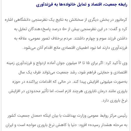
رابطه جمعیت، اقتصاد و تمایل خانواده‌ها به
فرزندآوری
کرمانپور
در بخش دیگری از سخنانش به نتایج یک نظرسنجی
دانشگاهی
اشاره
کرد و گفت: در این نظرسنجی بیش از ۵۰ درصد پاسخ‌دهندگان تمایل به
داشتن فرزند سوم و چهارم داشتند. مردم برخلاف تصور عمومی، علاقه به
فرزندآوری
دارند اما نبود اطمینان اقتصادی مانع اقدام آنان می‌شود.
وی تأکید کرد: اگر برای ۱۵ تا ۱۶ میلیون جوان آماده ازدواج و
فرزندآوری
زمینه
اقتصادی و حمایتی فراهم شود، رشد جمعیت می‌تواند ظرف یک سال
به‌صورت میلیونی افزایش پیدا کند. در
حالی
که اقدامات پراکنده در حوزه
باروری مانند درمان ناباروری هرچند لازم است، اما تأثیر محدودی در افزایش
نرخ باروری دارد.
رئیس مرکز روابط عمومی وزارت بهداشت با بیان اینکه «
معدل
جمعیت کشور
به مرحله هشدار رسیده» افزود: دنیا با کاهش نرخ باروری مواجه است و ایران