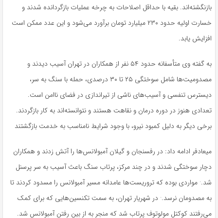
بازنگشته‌اند. بقیه با حداقل اصلاحات به چرخه عملیات بازگردانده شدند و
خسارت اولیه حدود ۲۳۰ میلیارد تومان برآورد می‌شود و این عدد ممکن است
افزایش یابد.
به گفته وی متأسفانه حدود ۵۴ نفر از همکاران در تهران آسیب دیدند و
مصدومیت‌ها شامل سوختگی ۲۵ تا ۳۰ درصدی، حمله با سنگ به سر،
دیسترس تنفسی و آسیب‌های ناشی از تیراندازی در فضای ناامن است.
تعدادی هنوز در دوره درمان و نقاهت هستند و نتوانسته‌اند به کار بازگردند.
برخی دیگر به دلیل کمبود نیرو، با وجود شرایط نامناسب به خدمت بازگشتند
میعادفر ادامه داد: در رفسنجان و گیلان آمبولانس‌ها را آتش زدند و همکاران
دچار سوختگی شدند و در چند مرکز، پرتاب سنگ باعث آسیب به سر پرسنل
شد.· مواردی بوده که تروریست‌ها عامدانه مسیر آمبولانس را مسدود کردند تا
به مصدومان نرسد.· در شهریار تهران، به سمت تکنسین‌هایی که برای کمک
می‌رفتند کوکتل مولوتوف پرتاب شد که منجر به از بین رفتن آمبولانس شد.