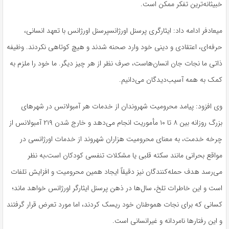
خبیثانه‌ترین تفکر ممکن است.
میعادفر ادامه داد: ایثارگری پرسنل اورژانسپرسنل اورژانس با تعهد انسانی،
حرفه‌ای، اعتقادی و دینی خود وارد صحنه شدند و هیچ کوتاهی نکردند. وظیفه
ذاتی ما نجات جان انسان‌هاست، صرف نظر از هر چیز دیگر. ما خود را ملزم به
کمک به همه آسیب‌دیدگان می‌دانیم.
وی افزود: پیامد محرومیت شهروندان از خدمات هر آمبولانس در شهرهای
بزرگ روزانه بین ۸ تا ۱۰ مأموریت انجام می‌دهد و خارج شدن ۲۱۹ آمبولانس از
چرخه خدمت، به معنای محرومیت هزاران شهروند از خدمات اورژانسی در
مواقع بحرانی مانند سکته قلبی یا مشکلات تنفسی کودکان است،به نظر
می‌رسد هدف حمله‌کنندگان نیز دقیقاً ایجاد همین محرومیت و افزایش تلفات
است و این خاطرات تلخ، سال‌ها در ذهن پرسنل ایثارگر اورژانس خواهد ماند؛
کسانی که برای نجات هموطنان خود ریسک کردند، اما مورد تعرض قرار گرفتند
و این رفتارها نامردانه و غیرانسانی است.