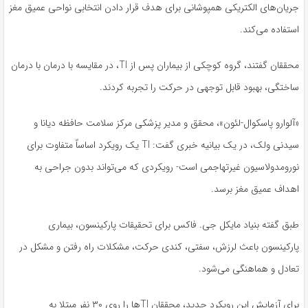
جریان‌های الکتریکی همپوشانی برای هدف قرار دادن انتخابی نواحی عمیق مغز
استفاده می‌کند.
محققان گفتند، گروه کوچکی از بیماران پس از TI، در مقایسه با درمان با درمان
ساختگی، بهبود قابل توجهی در حرکت را تجربه کردند.
«آلوارو پاسکوال-لئون»، محقق و مدیر پزشکی مرکز سلامت حافظه دیانا و
سیدنی ولک، در یک بیانیه خبری گفت: TI یک رویکرد اساساً متفاوت برای
نورومدولاسیون غیرتهاجمی است- رویکردی که می‌تواند بدون جراحی به
اهداف عمیق مغز برسد.
طبق گفته بنیاد مایکل جی. فاکس برای تحقیقات پارکینسون، بیماری
پارکینسون باعث لرزش، سفتی، کندی حرکت، مشکلات راه رفتن و مشکل در
تعادل و هماهنگی می‌شود.
برای آزمایش این رویکرد جدید، محققان TIها را روی ۳۰ نفر مبتلا به