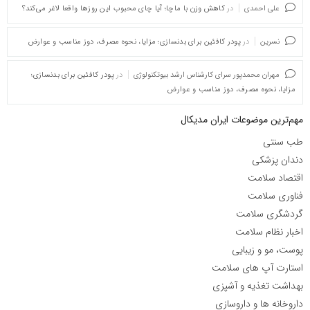
علی احمدی
در
کاهش وزن با ماچا؛ آیا چای محبوب این روزها واقعا لاغر می‌کند؟
نسرین
در
پودر کافئین برای بدنسازی؛ مزایا، نحوه مصرف، دوز مناسب و عوارض
مهران محمدپور سرای کارشناس ارشد بیوتکنولوژی
در
پودر کافئین برای بدنسازی؛
مزایا، نحوه مصرف، دوز مناسب و عوارض
مهم‌ترین موضوعات ایران مدیکال
طب سنتی
دندان پزشکی
اقتصاد سلامت
فناوری سلامت
گردشگری سلامت
اخبار نظام سلامت
پوست، مو و زیبایی
استارت آپ های سلامت
بهداشت تغذیه و آشپزی
داروخانه ها و داروسازی