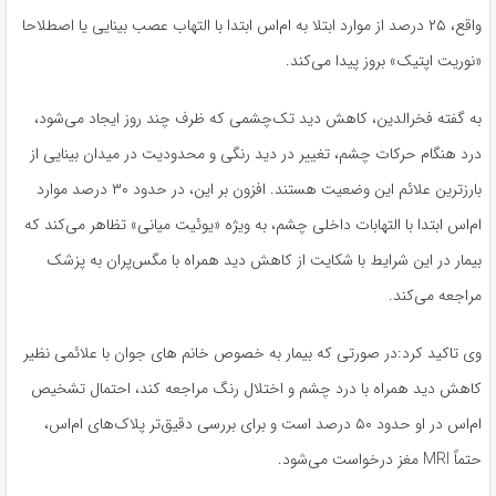
واقع، ۲۵ درصد از موارد ابتلا به ام‌اس ابتدا با التهاب عصب بینایی یا اصطلاحا
«نوریت اپتیک» بروز پیدا می‌کند.
به گفته فخرالدین، کاهش دید تک‌چشمی که ظرف چند روز ایجاد می‌شود،
درد هنگام حرکات چشم، تغییر در دید رنگی و محدودیت در میدان بینایی از
بارزترین علائم این وضعیت هستند. افزون بر این، در حدود ۳۰ درصد موارد
ام‌اس ابتدا با التهابات داخلی چشم، به‌ ویژه «یوئیت میانی» تظاهر می‌کند که
بیمار در این شرایط با شکایت از کاهش دید همراه با مگس‌پران به پزشک
مراجعه می‌کند.
وی تاکید کرد:در صورتی که بیمار به‌ خصوص خانم های جوان با علائمی نظیر
کاهش دید همراه با درد چشم و اختلال رنگ مراجعه کند، احتمال تشخیص
ام‌اس در او حدود ۵۰ درصد است و برای بررسی دقیق‌تر پلاک‌های ام‌اس،
حتماً MRI مغز درخواست می‌شود.