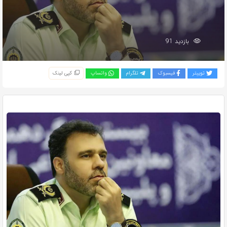
بازدید 91
توییتر
فیسبوک
تلگرام
واتساپ
کپی لینک