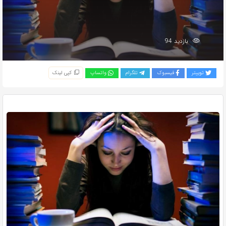
بازدید 94
توییتر
فیسبوک
تلگرام
واتساپ
کپی لینک