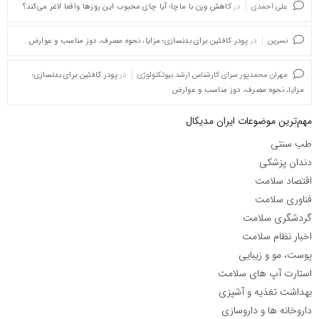
علی احمدی
در
کاهش وزن با ماچا؛ آیا چای محبوب این روزها واقعا لاغر می‌کند؟
نسرین
در
پودر کافئین برای بدنسازی؛ مزایا، نحوه مصرف، دوز مناسب و عوارض
مهران محمدپور سرای کارشناس ارشد بیوتکنولوژی
در
پودر کافئین برای بدنسازی؛
مزایا، نحوه مصرف، دوز مناسب و عوارض
مهم‌ترین موضوعات ایران مدیکال
طب سنتی
دندان پزشکی
اقتصاد سلامت
فناوری سلامت
گردشگری سلامت
اخبار نظام سلامت
پوست، مو و زیبایی
استارت آپ های سلامت
بهداشت تغذیه و آشپزی
داروخانه ها و داروسازی