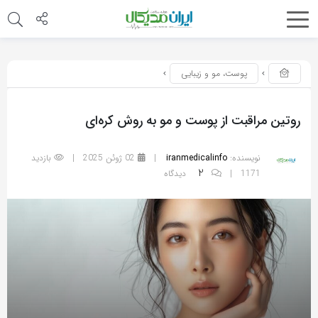
پوست، مو و زیبایی
روتین مراقبت از پوست و مو به روش کره‌ای
نویسنده:
iranmedicalinfo
|
02 ژوئن 2025
|
بازدید
2
1171 |
دیدگاه