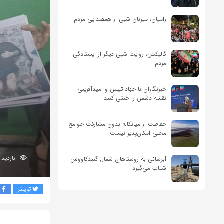
رامیان، میزبان شبی از همصدایی مردم
گالیکش، روایت شبی دیگر از ایستادگی
مردم
خبرنگاران با جهاد تبیین و امیدآفرینی
نقشه دشمن را خنثی کنند
حفاظت از میانکاله بدون مشارکت جوامع
محلی امکان‌پذیر نیست
بازدید 221
آبرسانی به روستاهای شمال گنبدکاووس
شتاب می‌گیرد
توییتر
ف