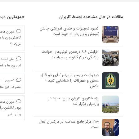
مقالات در حال مشاهده توسط کاربران
جدیدترین دیدگا
کمبود تجهیزات و فضای آموزشی چالش
مهران محمد
آموزش و پرورش شاهرود است
کاهش وزن با ما
می‌کند؟
افزایش ۸.۶ درصدی فوتی‌های حوادث
رانندگی در کهگیلویه و بویراحمد
علی احمد
این روزها واقعا
درخواست پلیس از مردم / این دو قاتل
مسلح و خطرناک را شناسایی کنید +
نسرین
د
عکس
مصرف، دوز من
رژه شناوری کاروان یاران صمود در
مهران محمد
پارسیان برگزار شد
پودر کافئین بر
و عوارض
۳۸۰ مرکز جامع سلامت در مازندران فعال
است