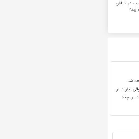
یب در خیابان
 بود؟
هد شد.
قی
نظرات بر
 بر عهده