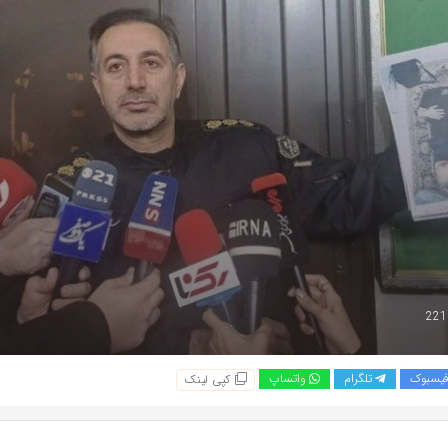
یسبوک
تلگرام
واتساپ
کپی لینک