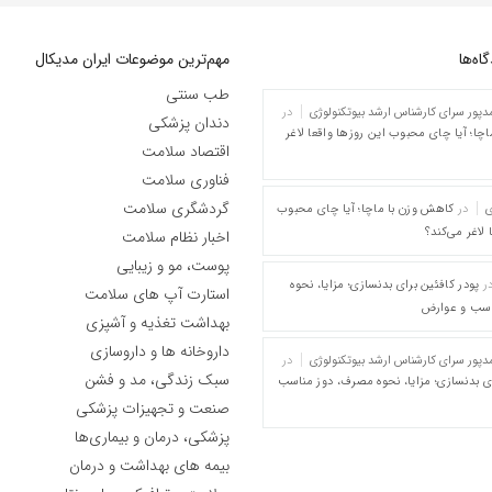
ه‌‌ها
مهم‌ترین موضوعات ایران مدیکال
طب سنتی
پور سرای کارشناس ارشد بیوتکنولوژی
در
دندان پزشکی
چا؛ آیا چای محبوب این روزها واقعا لاغر
اقتصاد سلامت
فناوری سلامت
گردشگری سلامت
ی
در
کاهش وزن با ماچا؛ آیا چای محبوب
 لاغر می‌کند؟
اخبار نظام سلامت
پوست، مو و زیبایی
ر
پودر کافئین برای بدنسازی؛ مزایا، نحوه
استارت آپ های سلامت
اسب و عوارض
بهداشت تغذیه و آشپزی
داروخانه ها و داروسازی
پور سرای کارشناس ارشد بیوتکنولوژی
در
سبک زندگی، مد و فشن
ای بدنسازی؛ مزایا، نحوه مصرف، دوز مناسب
صنعت و تجهیزات پزشکی
پزشکی، درمان و بیماری‌ها
بیمه های بهداشت و درمان