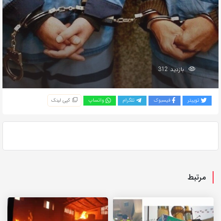
بازدید 312
توییتر
فیسبوک
تلگرام
واتساپ
کپی لینک
مرتبط