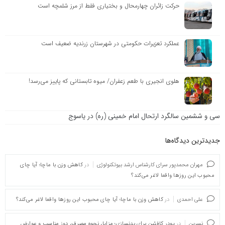
حرکت زائران چهارمحال و بختیاری فقط از مرز شلمچه است
عملکرد تعزیرات حکومتی در شهرستان زرندیه ضعیف است
هلوی انجیری با طعم زعفران/ میوه تابستانی که پاییز می‌رسد!
سی و ششمین سالگرد ارتحال امام خمینی (ره) در یاسوج
جدیدترین دیدگاه‌‌ها
مهران محمدپور سرای کارشناس ارشد بیوتکنولوژی
در
کاهش وزن با ماچا؛ آیا چای
محبوب این روزها واقعا لاغر می‌کند؟
علی احمدی
در
کاهش وزن با ماچا؛ آیا چای محبوب این روزها واقعا لاغر می‌کند؟
نسرین
در
پودر کافئین برای بدنسازی؛ مزایا، نحوه مصرف، دوز مناسب و عوارض