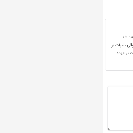
هد شد.
قی
نظرات بر
 بر عهده