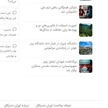
می‌کند؟
بازیکن هرمزگانی راهی تیم ملی
ناشنوایان شد
علی احمد
این روزها واقعا
ضرورت استفاده از فناوری‌های نو و
پهپادها برای حفاظت از جنگل‌ها
نسرین
د
مصرف، دوز من
دانشگاه شیراز در شمار ۵۰۰ دانشگاه برتر
مهران محمد
جهان در رتبه‌بندی موضوعی
پودر کافئین بر
و عوارض
بزرگداشت شهدای تجاوز رژیم
صهیونیستی در مسجد مقدس جمکران
برگزار شد
مجله سلامت ایران مدیکال
درباره ایران مدیکال