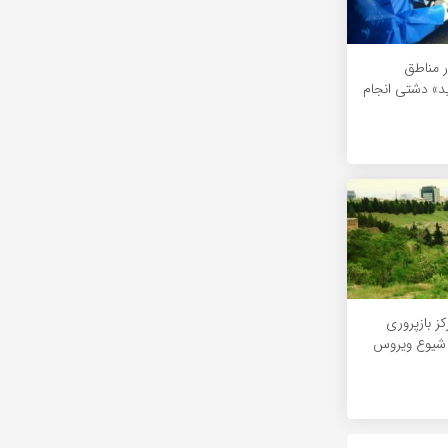
ر مناطق
د» دشتی انجام
ز بازپروری
 شیوع ویروس