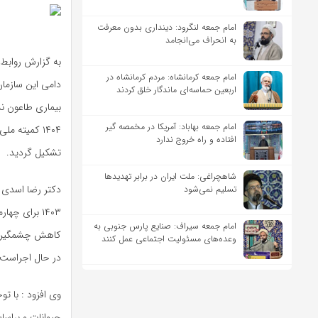
امام جمعه لنگرود: دینداری بدون معرفت
به انحراف می‌انجامد
به گزارش روابط
امام جمعه کرمانشاه: مردم کرمانشاه در
دامی این سازمان
اربعین حماسه‌ای ماندگار خلق کردند
بیماری طاعون ن
امام جمعه بهاباد: آمریکا در مخمصه گیر
۱۴۰۴ کمیته
افتاده و راه خروج ندارد
تشکیل گردید.
شاهچراغی: ملت ایران در برابر تهدیدها
دکتر رضا اسدی ب
تسلیم نمی‌شود
۱۴۰۳ برای چ
امام جمعه سیراف: صنایع پارس جنوبی به
کاهش چشمگیر کا
وعده‌های مسئولیت اجتماعی عمل کنند
در حال اجراست 
وی افزود : با 
حیوانات و براس