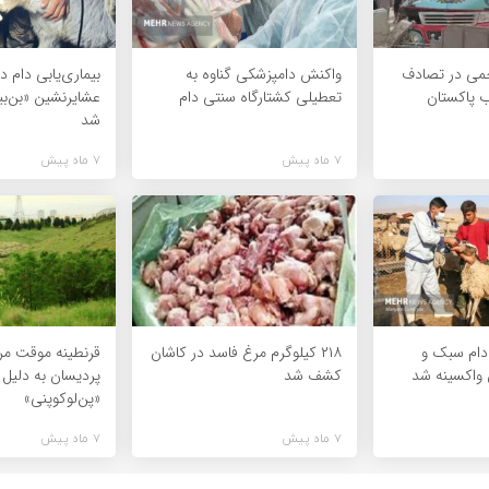
ته و ۱۶ زخمی در تصادف
واکنش دامپزشکی گناوه به
بیماری‌یابی دام د
ب پاکستان
تعطیلی کشتارگاه سنتی دام
عشایرنشین «بن‌بی
شد
7 ماه پیش
7 ماه پیش
۱ هزار دام سبک و
۲۱۸ کیلوگرم مرغ فاسد در کاشان
قرنطینه موقت مرک
 واکسینه شد
کشف شد
پردیسان به دلیل
«پن‌لوکوپنی»
7 ماه پیش
7 ماه پیش