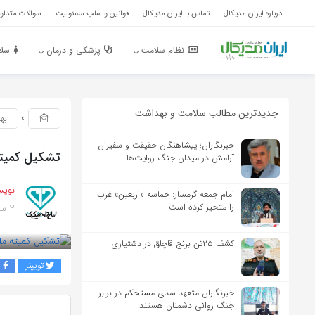
درباره ایران مدیکال
تماس با ایران مدیکال
قوانین و سلب مسئولیت
سوالات متداول
نظام سلامت
پزشکی و درمان
سلا
جدیدترین مطالب سلامت و بهداشت
به
خبرنگاران؛ پیشاهنگان حقیقت و سفیران
تشکیل کمیت
آرامش در میدان جنگ روایت‌ها
نویس
امام جمعه گرمسار: حماسه «اربعین» غرب
2 سال پیش
را متحیر کرده است
بازدید 277
کشف ۲۵تن برنج قاچاق در دشتیاری
توییتر
ف
خبرنگاران متعهد سدی مستحکم در برابر
جنگ روانی دشمنان هستند