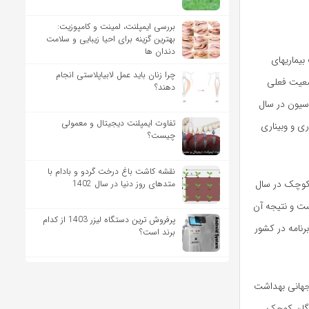
بررسی ایمپلنت، لمینت و کامپوزیت:
بهترین گزینه برای احیا زیبایی و سلامت
دندان ها
یماریهای
چرا زنان باید عمل لابیاپلاستی انجام
ضعیت فعلی
دهند؟
سیون در سال
تفاوت ایمپلنت دیجیتال و معمولی
ی و وبیناری
چیست؟
نقشه کاشت باغ درخت گردو و بادام با
ن کوچک در سال
متدهای روز دنیا در سال 1402
است و نتیجه آن
پرفروش ترین دستگاه لیزر 1403 از کدام
نامه در کشور
برند است؟
جهانی بهداشت
دگان کوچک