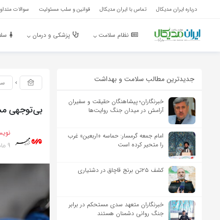
درباره ایران مدیکال
تماس با ایران مدیکال
قوانین و سلب مسئولیت
سوالات متداول
نظام سلامت
پزشکی و درمان
سلا
جدیدترین مطالب سلامت و بهداشت
سل
خبرنگاران؛ پیشاهنگان حقیقت و سفیران
بی‌توجهی مسئ
آرامش در میدان جنگ روایت‌ها
نویس
امام جمعه گرمسار: حماسه «اربعین» غرب
9 ماه پیش
را متحیر کرده است
کشف ۲۵تن برنج قاچاق در دشتیاری
خبرنگاران متعهد سدی مستحکم در برابر
جنگ روانی دشمنان هستند