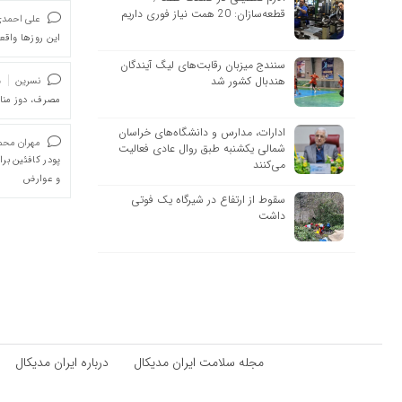
قطعه‌سازان: 20 همت نیاز فوری داریم
علی احمد
این روزها واقعا
سنندج میزبان رقابت‌های لیگ آیندگان
هندبال کشور شد
نسرین
د
مصرف، دوز من
ادارات، مدارس و دانشگاه‌های خراسان
مهران محمد
شمالی یکشنبه طبق روال عادی فعالیت
پودر کافئین بر
می‌کنند
و عوارض
سقوط از ارتفاع در شیرگاه یک فوتی
داشت
مجله سلامت ایران مدیکال
درباره ایران مدیکال