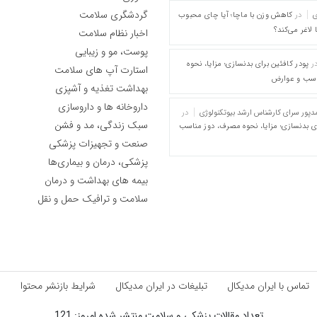
گردشگری سلامت
ی
در
کاهش وزن با ماچا؛ آیا چای محبوب
 لاغر می‌کند؟
اخبار نظام سلامت
پوست، مو و زیبایی
ر
پودر کافئین برای بدنسازی؛ مزایا، نحوه
استارت آپ های سلامت
اسب و عوارض
بهداشت تغذیه و آشپزی
داروخانه ها و داروسازی
پور سرای کارشناس ارشد بیوتکنولوژی
در
سبک زندگی، مد و فشن
ای بدنسازی؛ مزایا، نحوه مصرف، دوز مناسب
صنعت و تجهیزات پزشکی
پزشکی، درمان و بیماری‌ها
بیمه های بهداشت و درمان
سلامت و ترافیک حمل و نقل
تماس با ایران مدیکال
تبلیغات در ایران مدیکال
شرایط بازنشر محتوا
ق
تعداد مقالات پزشکی و سلامت منتشر شده امروز: 121