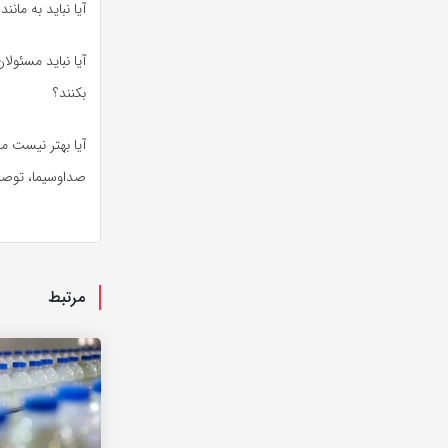
آیا نباید به مان
آیا نباید مسئول
بکنند؟
آیا بهتر نیست م
صداوسیما، توصیه
مرتبط