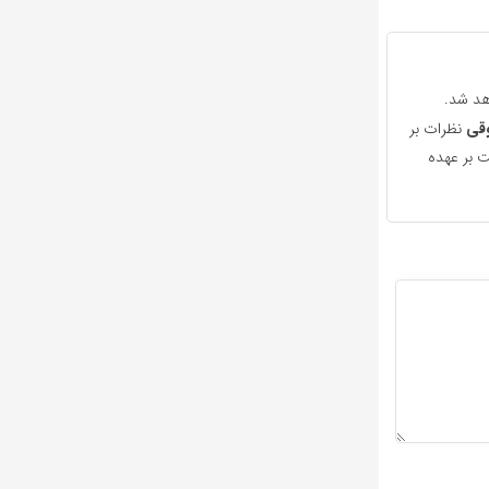
هد شد.
قی
نظرات بر
 بر عهده