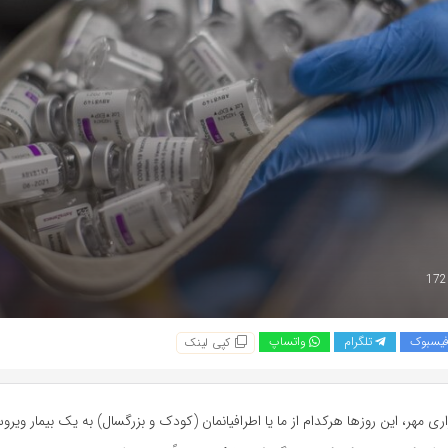
یسبوک
تلگرام
واتساپ
کپی لینک
ری مهر، این روزها هرکدام از ما یا اطرافیانمان (کودک و بزرگسال) به یک بیمار وی