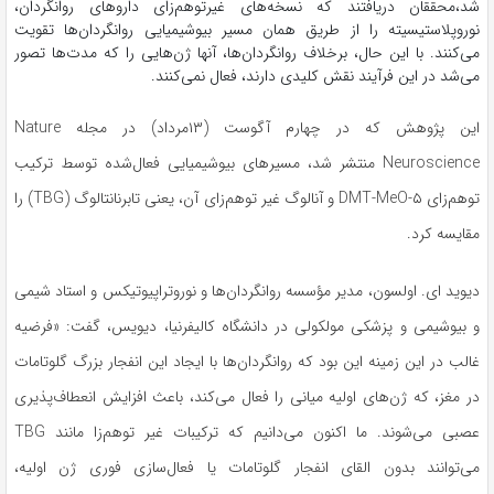
شد،محققان دریافتند که نسخه‌های غیرتوهم‌زای داروهای روانگردان،
نوروپلاستیسیته را از طریق همان مسیر بیوشیمیایی روانگردان‌ها تقویت
می‌کنند. با این حال، برخلاف روانگردان‌ها، آنها ژن‌هایی را که مدت‌ها تصور
می‌شد در این فرآیند نقش کلیدی دارند، فعال نمی‌کنند.
این پژوهش که در چهارم آگوست (۱۳مرداد) در مجله Nature
Neuroscience منتشر شد، مسیرهای بیوشیمیایی فعال‌شده توسط ترکیب
توهم‌زای DMT-MeO-۵ و آنالوگ غیر توهم‌زای آن، یعنی تابرنانتالوگ (TBG) را
مقایسه کرد.
دیوید ‌ای. اولسون، مدیر مؤسسه روانگردان‌ها و نوروتراپیوتیکس و استاد شیمی
و بیوشیمی و پزشکی مولکولی در دانشگاه کالیفرنیا، دیویس، گفت: «فرضیه
غالب در این زمینه این بود که روانگردان‌ها با ایجاد این انفجار بزرگ گلوتامات
در مغز، که ژن‌های اولیه میانی را فعال می‌کند، باعث افزایش انعطاف‌پذیری
عصبی می‌شوند. ما اکنون می‌دانیم که ترکیبات غیر توهم‌زا مانند TBG
می‌توانند بدون القای انفجار گلوتامات یا فعال‌سازی فوری ژن اولیه،