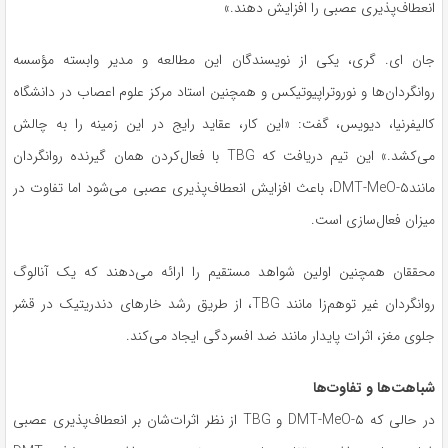
انعطاف‌پذیری عصبی را افزایش دهند.»
جان‌ ای. گری، یکی از نویسندگان این مطالعه و مدیر وابسته مؤسسه
روانگردان‌ها و نوروتراپیوتیکس و همچنین استاد مرکز علوم اعصاب در دانشگاه
کالیفرنیا، دیویس، گفت: «این کار، عقاید رایج در این زمینه را به چالش
می‌کشد.» این تیم دریافت که TBG با فعال‌کردن همان گیرنده روانگردان
مانندDMT-MeO-۵، باعث افزایش انعطاف‌پذیری عصبی می‌شود اما تفاوت در
میزان فعال‌سازی است.
محققان همچنین اولین شواهد مستقیم را ارائه می‌دهند که یک آنالوگ
روانگردان غیر توهم‌زا مانند TBG، از طریق رشد خارهای دندریتیک در قشر
جلوی مغز، اثرات پایدار مانند ضد افسردگی ایجاد می‌کند.
شباهت‌ها و تفاوت‌ها
در حالی که DMT-MeO-۵ و TBG از نظر اثرات‌شان بر انعطاف‌پذیری عصبی