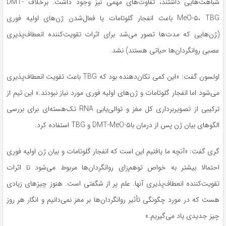
شباهت‌هایی داشتند، تفاوت‌های مهمی نیز وجود داشت. برخلاف DMT-
MeO-۵، TBG باعث انفجار گلوتامات یا فعال‌شدن ژن‌های اولیه فوری
(ژن‌هایی که مدت‌ها تصور می‌شد برای اثرات تقویت‌کننده انعطاف‌پذیری
عصبی روانگردان‌ها حیاتی هستند) نشد.
اولسون گفت: «این کمی تکان‌دهنده بود که TBG باعث تقویت انعطاف‌پذیری
می‌شود اما انفجار گلوتامات و ژن‌های اولیه فوری مورد نیاز نبودند.» این تیم از
ترکیبی از تصویربرداری کل مغز و توالی‌یابی RNA تک‌هسته‌ای برای بررسی
الگوهای بیان ژن پس از درمان باDMT-MeO-۵ و TBG استفاده کرد.
گری گفت: «آنچه ما یافتیم این است که انفجار گلوتامات و بیان ژن اولیه فوری
احتمالا بیشتر به خواص توهم‌زای روانگردان‌ها مربوط می‌شود تا اثرات
تقویت‌کننده انعطاف‌پذیری آنها. علم پر از شگفتی است. هنوز چیزهای زیادی
هست که در مورد چگونگی تأثیر روانگردان‌ها بر مغز نمی‌دانیم و انگار هر روز
چیز جدیدی یاد می‌گیریم.»