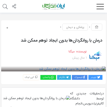
0
پزشکی و درمان
درمان با روانگردان‌ها بدون ایجاد توهم ممکن شد
نویسنده:
میگنا
1 سال پیش
بازدید 168
توییتر
فیسبوک
تلگرام
واتساپ
کپی لینک
درتحقیقات جدیدی که
توسط دانشگاه
کالیفرنیا،دیویس،انجام