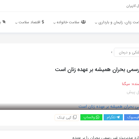
 کاربران
مت زنان، زایمان و بارداری
سلامت خانواده
اقتصاد سلامت
ب
شکی و درمان
سمی بحران همیشه بر عهده زنان است
نده:
میگنا
یسبوک
تلگرام
واتساپ
کپی لینک
ارد مدیریت غیر رسمی بحران را بر عهده