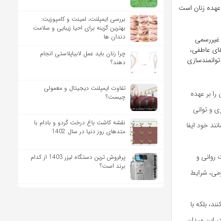
بررسی ایمپلنت، لمینت و کامپوزیت:
بهترین گزینه برای احیا زیبایی و سلامت
دندان ها
 غیررسمی
های عاطفی،
چرا زنان باید عمل لابیاپلاستی انجام
 توانمندسازی
دهند؟
تفاوت ایمپلنت دیجیتال و معمولی
را بر عهده
چیست؟
ی و توانی
نقشه کاشت باغ درخت گردو و بادام با
ند خود ایفا
متدهای روز دنیا در سال 1402
 روانی و
پرفروش ترین دستگاه لیزر 1403 از کدام
برند است؟
ومی، شرایط
ند، بلکه با
ر این میدان