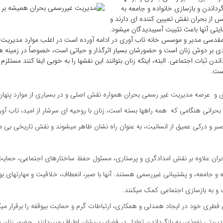
زگرداندن و بازسازی خانواده و جامعه به
از بحران نقش تعیین کننده ای دارند و
مایتی آنها باعث تثبیت آسیبدیدگان میشود.
قدسی مدیر و موسس خانه تاب آوری در ادامه آورده است در اغلب موارد مدیریت
ادی بر دوش زنان است و حضورشان بسیار اثرگذار و حیاتی است، خصوصاً در زمینه 
اندن ثبات اجتماعی. البته، اینکه زنان بتوانند این نقشها را به خوبی ایفا کنند مستلزم
ست.
ی و عرصه مدیریت غیر رسمی بحران همواره نقش اصلی و در بسیاری از موارد پنهان 
 بحرانی هنگامی که همه راهها بسته است، زنان با روحیه ای سرشار از امید، تاب آور
صبر و درکی عمیق از انسانیت، به عنوان راه نشان ظاهر میشوند و نقش تاریخی بی مان
بحران علاوه بر نقش امدادگری و پرستاری، مسئول حفظ ساختارهای اجتماعی، حمایت
و جامعه، و پشتیبانی غیررسمی هستند. آنها با صبر، انعطاف، خلاقیت و مهارتهای ب
 و به بازسازی اجتماعی کمک میکنند.
ای فطری خود در ایجاد همدلی و همکاری، ارتباطات گرم و حمایت بیوقفه را برقرار میکن
ریتی نفوذی، به بازگرداندن تعادل در فضای پریشان اطراف میپردازند. حضور زنان د