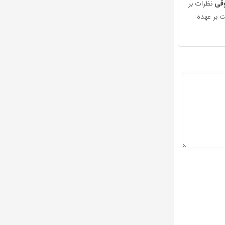
قی
نظرات بر
 بر عهده