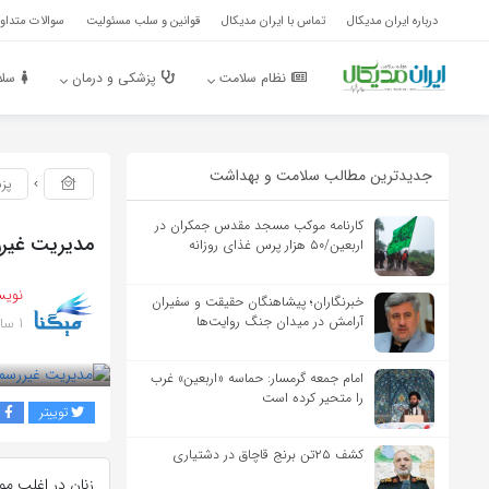
درباره ایران مدیکال
تماس با ایران مدیکال
قوانین و سلب مسئولیت
سوالات متداول
نظام سلامت
پزشکی و درمان
سلا
جدیدترین مطالب سلامت و بهداشت
پز
کارنامه موکب مسجد مقدس جمکران در
مدیریت غیرر
اربعین/۵۰ هزار پرس غذای روزانه
نویس
خبرنگاران؛ پیشاهنگان حقیقت و سفیران
1 سال پیش
آرامش در میدان جنگ روایت‌ها
بازدید 178
امام جمعه گرمسار: حماسه «اربعین» غرب
را متحیر کرده است
توییتر
ف
کشف ۲۵تن برنج قاچاق در دشتیاری
زنان در اغلب مو