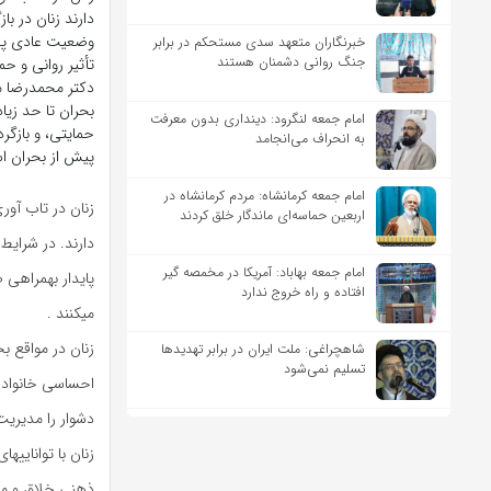
دارند زنان در با
وضعیت عادی پس 
خبرنگاران متعهد سدی مستحکم در برابر
جنگ روانی دشمنان هستند
تأثیر روانی و ح
دکتر محمدرضا م
بحران تا حد زی
امام جمعه لنگرود: دینداری بدون معرفت
حمایتی، و بازگرد
به انحراف می‌انجامد
پیش از بحران ا
امام جمعه کرمانشاه: مردم کرمانشاه در
زنان در تاب آور
اربعین حماسه‌ای ماندگار خلق کردند
دارند. در شرایط
امام جمعه بهاباد: آمریکا در مخمصه گیر
پایدار بهمراهی 
افتاده و راه خروج ندارد
میکنند .
زنان در مواقع 
شاهچراغی: ملت ایران در برابر تهدیدها
تسلیم نمی‌شود
احساسی خانواده 
دشوار را مدیریت
زنان با تواناییه
ذهنی خلاق و مدی