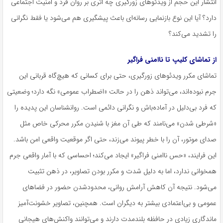
انتشار این حجم از ویدئوهای زورگیری چه اثری بر روان فرد و امنیت اجتماعی
دارد؟ آیا این نوع بازنمایی رسانه‌ای باعث پیشگیری هم می‌شود یا فقط نگرانی
را تشدید می‌کند؟
از تماشای کلیپ تا ناامنی فراگیر
تماشای مکرر ویدئوهای زورگیری، حتی برای کسانی که هیچ‌گاه قربانی این
جرم نبوده‌اند، می‌تواند ذهن را در حالت «اضطراب عمومی» نگه دارد؛ وضعیتی
که فرد بی‌دلیل در آماده‌باش و نگرانی دائمی است. روان‎شناسان این پدیده را
«شرطی شدن» می‌نامند که طی آن مغز با شنیدن مکرر محرکی خاص مثل
صدای موتور، آن را با خطر پیوند می‌زند، حتی اگر موقعیت واقعی امن باشد.
این فرایند، «حس ناامنی فراگیر» ایجاد می‌کند؛ احساسی که با آمار واقعی جرم
همخوانی ندارد، اما به دلیل شدت و مکرر بودن تصاویر، در ذهن تثبیت
می‌شود. نتیجه آن کاهش آرامش روانی،
محدودشدن
حضور در فضاهای
عمومی و بی‌اعتمادی بیشتر به دیگران است. همچنین، تصاویر خشونت‌آمیز
ماندگاری زیادی در حافظه بلندمدت دارند و می‌توانند واکنش‌های هیجانی