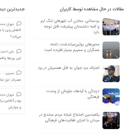
مقالات در حال مشاهده توسط کاربران
جدیدترین دیدگا
بردستانی: مخازن آب شهرهای تنگ ارم
مهران محمد
و کلمه دشتستان پیشرفت قابل توجه
کاهش وزن با ما
دارد
می‌کند؟
محورهای بوئین‌میاندشت، دامنه،
عسگران و سمیرم بسیار لغزنده است
علی احمد
این روزها واقعا
اعتراف مرد جوان به قتل همسرش در یزد
نسرین
د
مصرف، دوز من
«زندگی با آیه‌ها»، جلوه‌ای از وحدت
مهران محمد
فرهنگی
پودر کافئین بر
و عوارض
یکصدمین اجتماع شبانه مردم سنندج در
میدان با اجرای فعالیت‌های فرهنگی