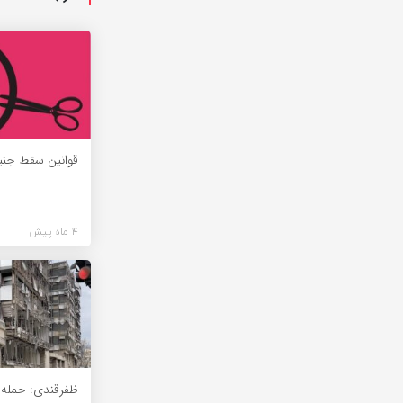
قوانین سقط جنین
4 ماه پیش
ظفرقندی: حمله ب