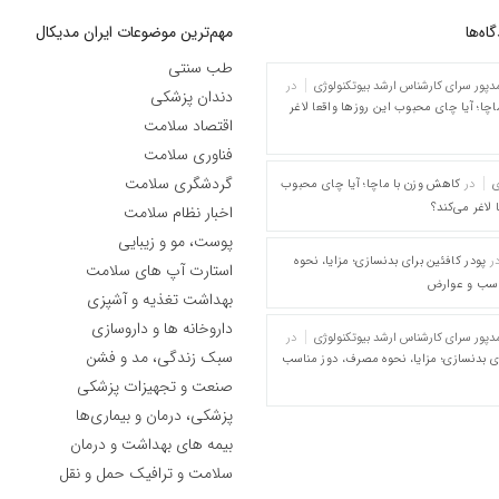
ه‌‌ها
مهم‌ترین موضوعات ایران مدیکال
طب سنتی
پور سرای کارشناس ارشد بیوتکنولوژی
در
دندان پزشکی
چا؛ آیا چای محبوب این روزها واقعا لاغر
اقتصاد سلامت
فناوری سلامت
گردشگری سلامت
ی
در
کاهش وزن با ماچا؛ آیا چای محبوب
 لاغر می‌کند؟
اخبار نظام سلامت
پوست، مو و زیبایی
ر
پودر کافئین برای بدنسازی؛ مزایا، نحوه
استارت آپ های سلامت
اسب و عوارض
بهداشت تغذیه و آشپزی
داروخانه ها و داروسازی
پور سرای کارشناس ارشد بیوتکنولوژی
در
سبک زندگی، مد و فشن
ای بدنسازی؛ مزایا، نحوه مصرف، دوز مناسب
صنعت و تجهیزات پزشکی
پزشکی، درمان و بیماری‌ها
بیمه های بهداشت و درمان
سلامت و ترافیک حمل و نقل