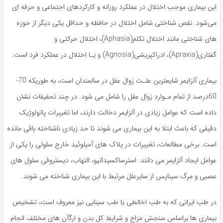
این بیماری موجب اختلال در عملکرد روزانه و کارکردهای اجتماعی و حرفه ای
می‌شود. نقص شناختی شامل اختلال در حافظه و حداقل یکی دیگر از حوزه
های شناختی مانند اختلال تکلم(Aphasia)، اختلال حرکتی و
گفتاری(Apraxia)، ادراکپریشی(Agnosia) و یـا اختلال در عملکرد فرد است.
بیماری آلزایمر شایعترین علـت زوال عقل در سالمندان است، به طوریکه 70-
60درصد از تمام مـوارد زوال عقل را شامل می شود. در چند تحقیقات نشان
داده است که عوامل زیادی در آلزایمر دخالت دارند، اما تغییرات پاتولوژیک
دقیقی که باعث ابتلا به این بیماری می شوند تا حد زیادی ناشناخته باقی مانده
است. برخی مطالعات، تغییرات در پلاک های آمیلوئید خارج سلولی را یکی از
عوامل ایجاد آلزایمر می دانند. استرساکسیداتیو، التهاب، دیستروفی سلول های
عصبی و مرگ سیناپس از سایرعلل مرتبط با این بیماری شناخته می شوند.
در طب ایرانی که به طب اخالطی یا طب سینایی نیز معروف است، تشخیص
بیماری ها براساس سنجش مزاج و شرایط کل بدن و ارگآن های مختلف انجام