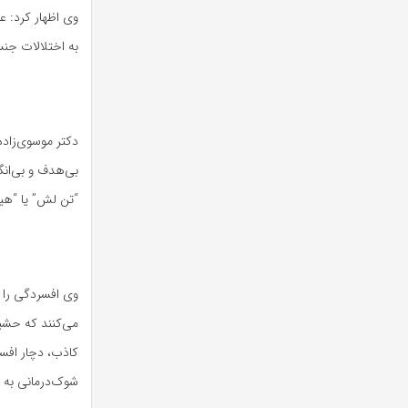
وی اظهار کرد: ع
به اختلالات جنس
دکتر موسوی‌زاد
بی‌هدف و بی‌انگ
“تن لش” یا “هی
وی افسردگی را 
می‌کنند که حشی
کاذب، دچار افسر
شوک‌درمانی به ک