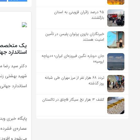
۹۵ درصد زائران قزوینی به استان
بازگشتند
خبرنگاران بازوی پرتوان پلیس در تأمین
امنیت هستند
استاندارد جه
جان دوباره نگین فیروزه‌ای ایران؛ «دریاچه
ارومیه»
دکتر سید رضا مو
تردد ۶۸ هزار نفر از مرز مهران طی شبانه
روز گذشته
استاندارد جهانی
کشف ۳ هزار نخ سیگار قاچاق در تاکستان
پایگاه خبری وبد
عصاره‌ی فشرده‌ی
می‌شود و افزود: