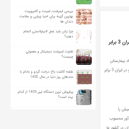
بررسی ایمپلنت، لمینت و کامپوزیت:
بهترین گزینه برای احیا زیبایی و سلامت
دندان ها
چرا زنان باید عمل لابیاپلاستی انجام
دهند؟
یک متخصص مدیریت، پیشگیری و کنترل اعتیاد: ماده‌ی مخرب در حشیش ایران 3 برابر
تفاوت ایمپلنت دیجیتال و معمولی
چیست؟
 بیمارستان
شهید بهشتی زنجان، گفت: ماده موثر و مخرب حشیش، THC (تتراهیدروکانابینول) نامیده می‌شود و در ایران 3 برابر
نقشه کاشت باغ درخت گردو و بادام با
متدهای روز دنیا در سال 1402
پرفروش ترین دستگاه لیزر 1403 از کدام
برند است؟
شیش را
یادآور محسوب
یزان در کشور ما