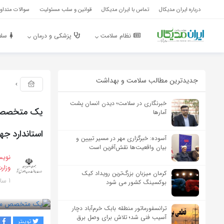
درباره ایران مدیکال
تماس با ایران مدیکال
قوانین و سلب مسئولیت
سوالات متداول
نظام سلامت
پزشکی و درمان
سلا
جدیدترین مطالب سلامت و بهداشت
خبرنگاری در سلامت؛ دیدن انسان پشت
آمارها
استاندارد ج
آسوده: خبرگزاری مهر در مسیر تبیین و
بیان واقعیت‌ها نقش‌آفرین است
نویس
وزار
کرمان میزبان بزرگ‌ترین رویداد کیک‌
1 سال پیش
بوکسینگ کشور می شود
بازدید 216
ترانسفورماتور منطقه بابک خرم‌آباد دچار
آسیب فنی شد؛ تلاش برای وصل برق
توییتر
ف